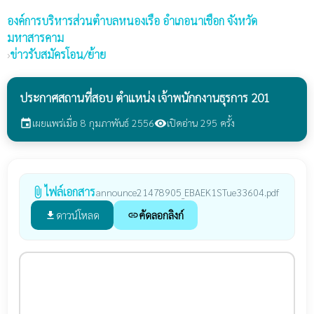
องค์การบริหารส่วนตำบลหนองเรือ
อำเภอนาเชือก จังหวัด
มหาสารคาม
›
ข่าวรับสมัครโอน/ย้าย
ประกาศสถานที่สอบ ตำแหน่ง เจ้าพนักกงานธุรการ 201
เผยแพร่เมื่อ 8 กุมภาพันธ์ 2556
เปิดอ่าน 295 ครั้ง
event
visibility
ไฟล์เอกสาร
attach_file
announce21478905_EBAEK1STue33604.pdf
ดาวน์โหลด
คัดลอกลิงก์
file_download
link